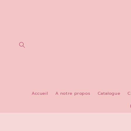
et
passer
au
contenu
Accueil
A notre propos
Catalogue
C