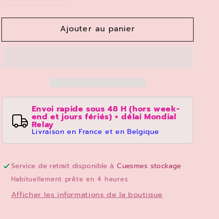
la
la
quantité
quantité
Ajouter au panier
de
de
Puzzle
Puzzle
Disney
Disney
Schmidt
Schmidt
1000
1000
pièces
pièces
Mickey
Mickey
et
et
Envoi rapide sous 48 H (hors week-
end et jours fériés) + délai Mondial
Minnie
Minnie
Relay
à
à
Livraison en France et en Belgique
Londres
Londres
Service de retrait disponible à
Cuesmes stockage
Habituellement prête en 4 heures
Afficher les informations de la boutique