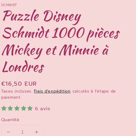
SCHMIDT
Puzzle Disney
Schmidt 1000 pièces
Mickey et Minnie à
Londres
Prix
€16,50 EUR
habituel
Taxes incluses.
Frais d'expédition
calculés à l'étape de
paiement.
6 avis
Quantité
Réduire
Augmenter