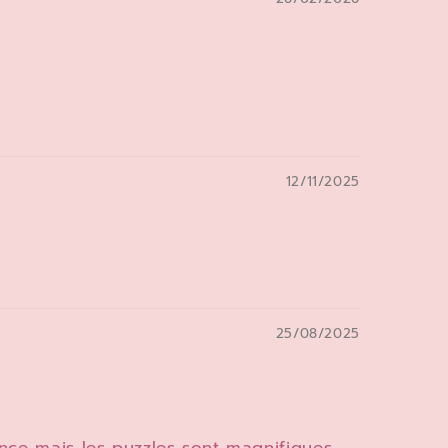
12/11/2025
25/08/2025
rance mais les puzzles sont magnifiques