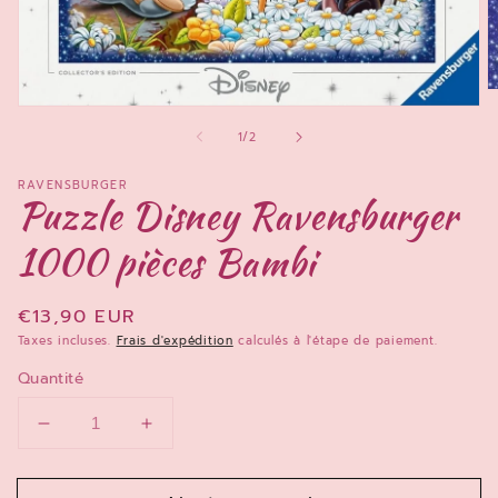
O
le
Ouvrir
m
le
de
1
/
2
2
média
d
1
u
dans
RAVENSBURGER
f
une
Puzzle Disney Ravensburger
m
fenêtre
modale
1000 pièces Bambi
Prix
€13,90 EUR
habituel
Taxes incluses.
Frais d'expédition
calculés à l'étape de paiement.
Quantité
Réduire
Augmenter
la
la
quantité
quantité