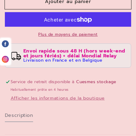
Ajouter au panier
de
de
Puzzle
Puzzle
Disney
Disney
Ravensburger
Ravensburger
1000
1000
Plus de moyens de paiement
pièces
pièces
Bambi
Bambi
Envoi rapide sous 48 H (hors week-end
et jours fériés) + délai Mondial Relay
Livraison en France et en Belgique
Service de retrait disponible à
Cuesmes stockage
Habituellement prête en 4 heures
Afficher les informations de la boutique
Description