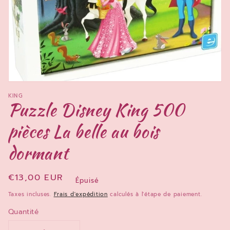
Ouvrir
le
KING
média
Puzzle Disney King 500
1
dans
pièces La belle au bois
une
fenêtre
modale
dormant
Prix
€13,00 EUR
Épuisé
habituel
Taxes incluses.
Frais d'expédition
calculés à l'étape de paiement.
Quantité