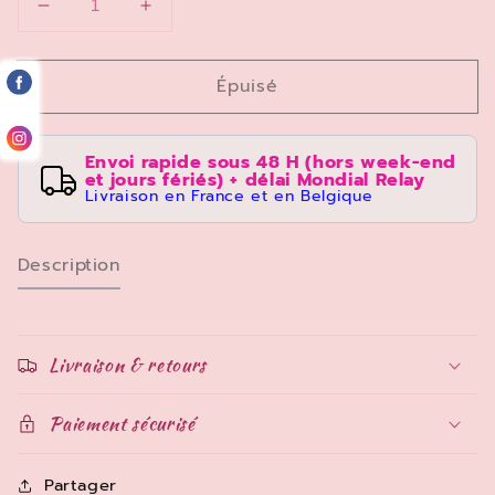
Réduire
Augmenter
la
la
quantité
quantité
Épuisé
de
de
Puzzle
Puzzle
Disney
Disney
Envoi rapide sous 48 H (hors week-end
King
King
et jours fériés) + délai Mondial Relay
500
500
Livraison en France et en Belgique
pièces
pièces
La
La
belle
belle
Description
au
au
bois
bois
dormant
dormant
Livraison & retours
Paiement sécurisé
Partager